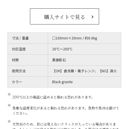
購入サイトで見る
寸法 / 重量
□160mm×20mm / 約0.6kg
対応温度
20℃～200℃
材質
黒御影石
使用方法
【OK】食洗機・電子レンジ、【NG】直火
カラー
Black granite
200℃以上の高温に温めると割れる恐れがあります。
急激な温度変化があると割れる恐れがあります。急熱や急冷は避けて
ください。
天然石のため、目には見えないクラックが入っている場合がありま