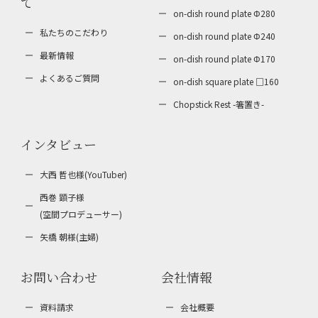
て
on-dish round plate Φ280
私たちのこだわり
on-dish round plate Φ240
最新情報
on-dish round plate Φ170
よくあるご質問
on-dish square plate □160
Chopstick Rest
-箸置き-
インタビュー
大西 哲也様(YouTuber)
西巻 顕子様
(空間プロデューサー)
矢橋 朝様(主婦)
お問い合わせ
会社情報
資料請求
会社概要